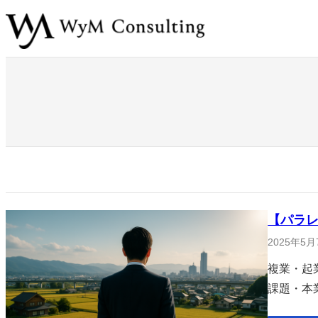
内
容
を
ス
キ
ッ
プ
【パラ
2025年5月
複業・起
課題・本