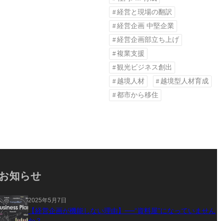
経営と現場の翻訳
経営企画 中堅企業
経営企画部立ち上げ
複業支援
観光ビジネス創出
越境人材
越境型人材育成
都市から移住
お知らせ
2025年5月7日
【経営企画が機能しない理由】──“資料屋”になっていません
か？