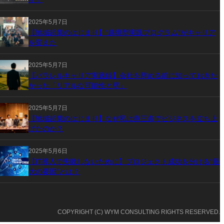
2025年5月7日
【地域起業のはじまり】“越境型実践プログラム”がキャリア
を変えた
2025年5月7日
【パラレルキャリア実践録】会社を辞める前に知っておきた
かった「リアルな可能性と壁」
2025年5月7日
【地域起業のはじまり】なぜ私は燕三条でビジネスを立ち上
げたのか？
2025年5月6日
【IT導入で失敗しないために】プロジェクト成功を分ける“最
大の要因”とは？
COPYRIGHT (C) WYM CONSULTING RIGHTS RESERVED.