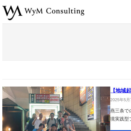
内
容
を
ス
キ
ッ
プ
【地域起
2025年5月
燕三条で
境実践型