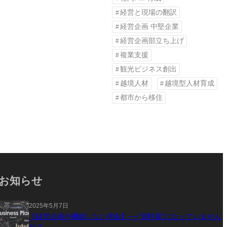
経営と現場の翻訳
経営企画 中堅企業
経営企画部立ち上げ
複業支援
観光ビジネス創出
越境人材
越境型人材育成
都市から移住
お知らせ
2025年5月7日
【経営企画が機能しない理由】──“資料屋”になっていません
か？