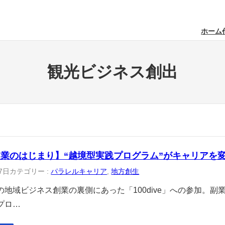
ホーム
観光ビジネス創出
業のはじまり】“越境型実践プログラム”がキャリアを
7日
カテゴリー :
パラレルキャリア
, 
地方創生
の地域ビジネス創業の裏側にあった「100dive」への参加。
プロ…