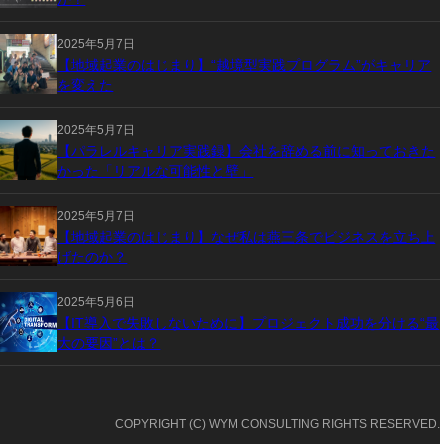
2025年5月7日
【地域起業のはじまり】“越境型実践プログラム”がキャリア
を変えた
2025年5月7日
【パラレルキャリア実践録】会社を辞める前に知っておきた
かった「リアルな可能性と壁」
2025年5月7日
【地域起業のはじまり】なぜ私は燕三条でビジネスを立ち上
げたのか？
2025年5月6日
【IT導入で失敗しないために】プロジェクト成功を分ける“最
大の要因”とは？
COPYRIGHT (C) WYM CONSULTING RIGHTS RESERVED.