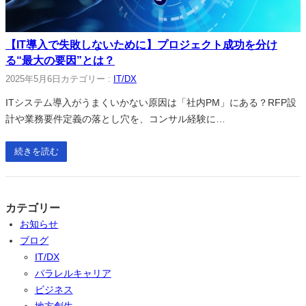
【IT導入で失敗しないために】プロジェクト成功を分け
る“最大の要因”とは？
2025年5月6日
カテゴリー :
IT/DX
ITシステム導入がうまくいかない原因は「社内PM」にある？RFP設
計や業務要件定義の落とし穴を、コンサル経験に…
続きを読む
カテゴリー
お知らせ
ブログ
IT/DX
パラレルキャリア
ビジネス