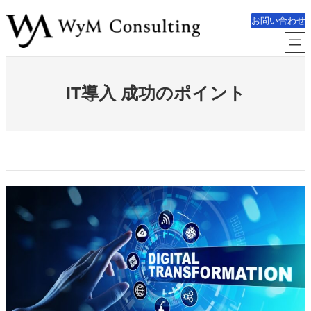
内
お問い合わせ
容
を
ス
キ
IT導入 成功のポイント
ッ
プ