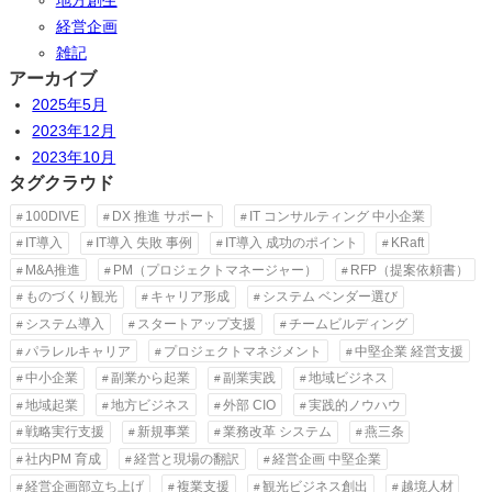
地方創生
経営企画
雑記
アーカイブ
2025年5月
2023年12月
2023年10月
タグクラウド
100DIVE
DX 推進 サポート
IT コンサルティング 中小企業
IT導入
IT導入 失敗 事例
IT導入 成功のポイント
KRaft
M&A推進
PM（プロジェクトマネージャー）
RFP（提案依頼書）
ものづくり観光
キャリア形成
システム ベンダー選び
システム導入
スタートアップ支援
チームビルディング
パラレルキャリア
プロジェクトマネジメント
中堅企業 経営支援
中小企業
副業から起業
副業実践
地域ビジネス
地域起業
地方ビジネス
外部 CIO
実践的ノウハウ
戦略実行支援
新規事業
業務改革 システム
燕三条
社内PM 育成
経営と現場の翻訳
経営企画 中堅企業
経営企画部立ち上げ
複業支援
観光ビジネス創出
越境人材