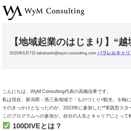
内
容
を
ス
キ
【地域起業のはじまり】“越
ッ
パラレルキャリ
2025年5月7日
takahashi@wym-consulting.com
プ
こんにちは、WyM Consulting代表の高橋佳希です。
私は現在、新潟県・燕三条地域で「ものづくり×観光」を軸
そのきっかけとなったのが、2023年に参加した**実践型スター
このプログラムへの参加が、自分の人生とキャリアにとって
100DIVEとは？