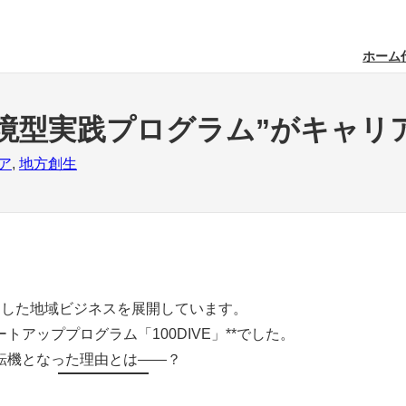
ホーム
境型実践プログラム”がキャリ
ア
, 
地方創生
にした地域ビジネスを展開しています。
トアッププログラム「100DIVE」**でした。
転機となった理由とは――？