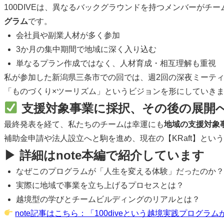
100DIVEは、異なるバックグラウンドを持つメンバーが
グラム
です。
会社員や副業人材が多く参加
3か月の集中期間で地域に深く入り込む
単なるプラン作成ではなく、人材育成・相互理解も重視
私が参加した新潟県三条市での回では、週2回の深夜ミーテ
「ものづくり×ツーリズム」というビジョンを形にしていき
支援対象事業に採択、その後の展開
最終発表を経て、私たちのチームは幸運にも
地域の支援対象
補助金申請や法人設立へと駒を進め、現在の【KRaft】とい
▶ 詳細はnote本編で紹介しています
なぜこのプログラムが「人生を変える体験」だったのか？
実際に地域で事業を立ち上げるプロセスとは？
越境型の学びとチームビルディングのリアルとは？
note記事はこちら：「100diveという越境実践プログラ