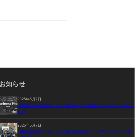
お知らせ
2025年5月7日
【経営企画が機能しない理由】──“資料屋”になっていません
か？
2025年5月7日
【地域起業のはじまり】“越境型実践プログラム”がキャリア